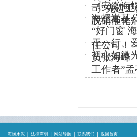
《安徽海螺
司“先进工
海螺嵩基
脱硝催化剂
“好门窗 
干一行、
任公司！
初心如微
员张海峰
工作者”孟
海螺水泥
法律声明
网站导航
联系我们
返回首页