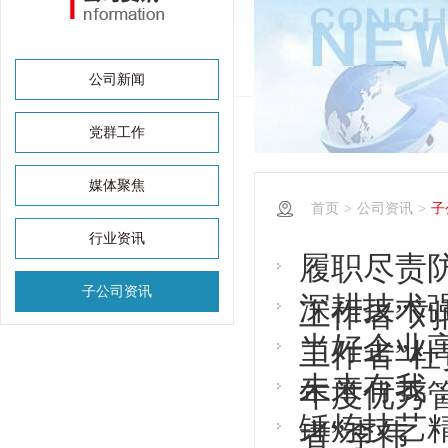
公司新闻
党群工作
媒体聚焦
首页
>
公司资讯
>
子
行业资讯
履职尽责防
子公司资讯
深耕技术强
工作者”刘
当好企业高
工作者”杜
未来有我，
年度优秀
锤炼技艺精
者”李伟