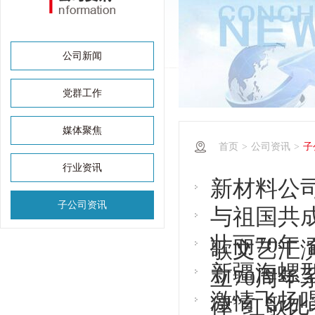
公司新闻
党群工作
媒体聚焦
首页
>
公司资讯
>
子
行业资讯
新材料公
子公司资讯
与祖国共
壮丽70年
歌文艺汇
新疆海螺
立70周年
激情飞扬
律”红歌比