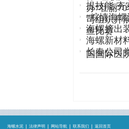
提技能 夯
办“壮丽7
“粽情海螺
司组织开展
海螺挤出
鱼比赛
海螺新材料
长春公司
国国际医
海螺水泥
法律声明
网站导航
联系我们
返回首页