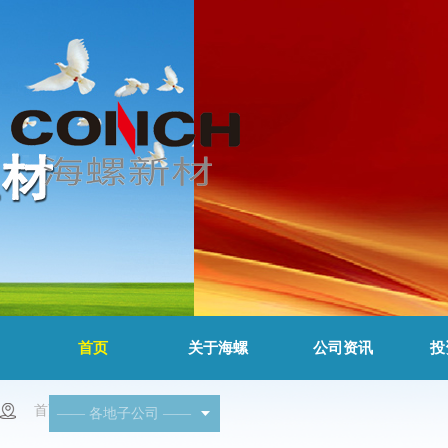
首页
关于海螺
公司资讯
投
首页
>
产品介绍
——
各地子公司
——