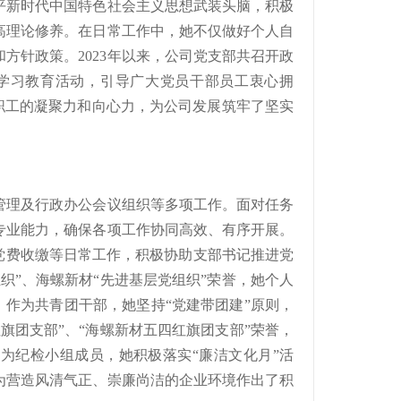
平新时代中国特色社会主义思想武装头脑，积极
高理论修养。在日常工作中，她不仅做好个人自
方针政策。2023年以来，公司党支部共召开政
的学习教育活动，引导广大党员干部员工衷心拥
体职工的凝聚力和向心力，为公司发展筑牢了坚实
管理及行政办公会议组织等多项工作。面对任务
专业能力，确保各项工作协同高效、有序开展。
党费收缴等日常工作，积极协助支部书记推进党
织”、海螺新材“先进基层党组织”荣誉，她个人
”。作为共青团干部，她坚持“党建带团建”原则，
旗团支部”、“海螺新材五四红旗团支部”荣誉，
作为纪检小组成员，她积极落实“廉洁文化月”活
为营造风清气正、崇廉尚洁的企业环境作出了积