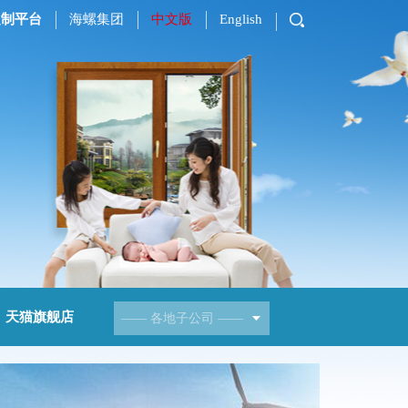
定制平台
海螺集团
中文版
English
天猫旗舰店
——
各地子公司
——