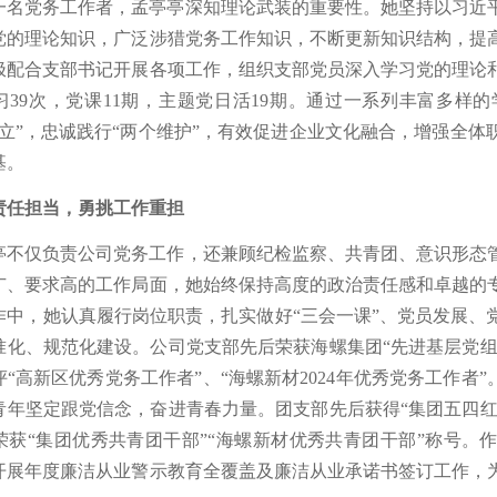
一名党务工作者，孟亭亭深知理论武装的重要性。她坚持以习近
党的理论知识，广泛涉猎党务工作知识，不断更新知识结构，提
极配合支部书记开展各项工作，组织支部党员深入学习党的理论和
习39次，党课11期，主题党日活19期。通过一系列丰富多样
确立”，忠诚践行“两个维护”，有效促进企业文化融合，增强全
基。
责任担当，勇挑工作重担
亭不仅负责公司党务工作，还兼顾纪检监察、共青团、意识形态
广、要求高的工作局面，她始终保持高度的政治责任感和卓越的
作中，她认真履行岗位职责，扎实做好“三会一课”、党员发展、
准化、规范化建设。公司党支部先后荣获海螺集团“先进基层党组
“高新区优秀党务工作者”、“海螺新材2024年优秀党务工作者
青年坚定跟党信念，奋进青春力量。团支部先后获得“集团五四红
荣获“集团优秀共青团干部”“海螺新材优秀共青团干部”称号。
开展年度廉洁从业警示教育全覆盖及廉洁从业承诺书签订工作，