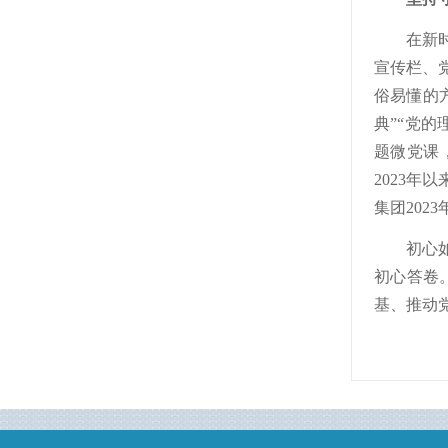
在新
宣传栏、
俗易懂的
典”“党
题微党课
2023
集团202
初心
初心答卷
基、推动