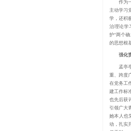
作为
主动学习
学，还积
治理论学
护“两个
的思想根
强化
孟亭
重、跨度
在党务工
建工作标
也先后获评
引领广大
她本人也
动，扎实