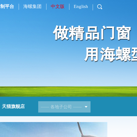
定制平台
海螺集团
中文版
English
天猫旗舰店
——
各地子公司
——