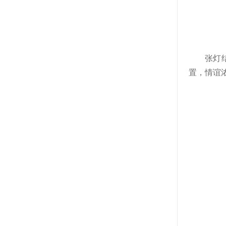
张灯
置，情谊