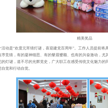
精美奖品
个活动是“欢度元宵猜灯谜，喜迎建党百周年”。工作人员提前将
有序竞猜，有的凝神细思、有的颦眉蹙额、也有的兴奋激动，尤
完的灯谜，道不尽的光辉党史，广大职工在感受传统文化魅力的
想自觉和行动自觉。