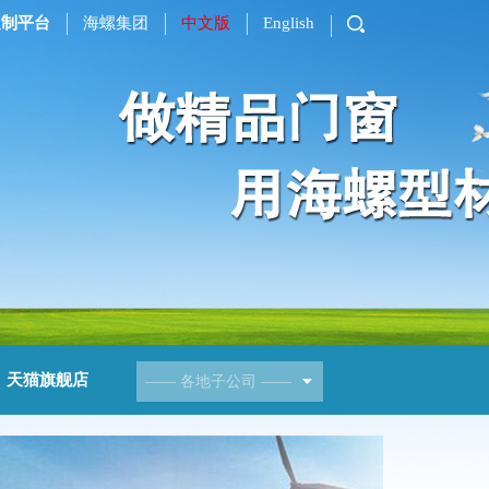
定制平台
海螺集团
中文版
English
天猫旗舰店
——
各地子公司
——