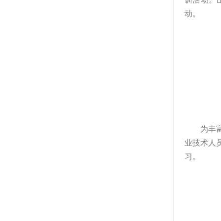
动。
为丰
业技术人
习。