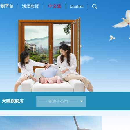
定制平台
海螺集团
中文版
English
天猫旗舰店
——
各地子公司
——