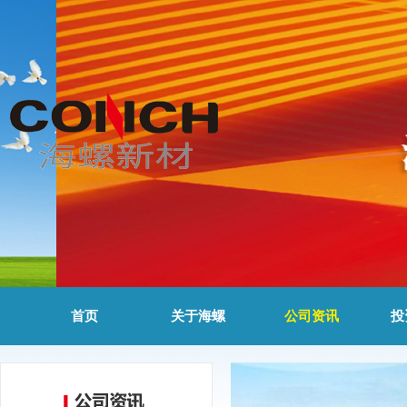
首页
关于海螺
公司资讯
投