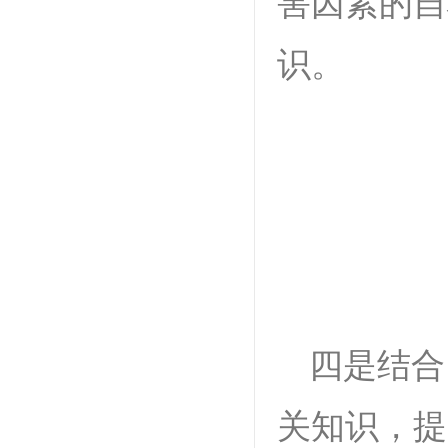
害因素的自
识。
四是结合
关知识，提